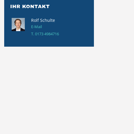
IHR KONTAKT
Rolf Schulte
E-Mail
T.
0173 4984716