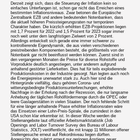
Derzeit zeigt sich, dass die Steuerung der Inflation kein so
einfaches Unterfangen ist, schon gar nicht das Erreichen eines
bestimmten Inflationsniveaus. Zwar betonen die Europäische
Zentralbank EZB und andere bedeutenden Notenbanken, dass
die aktuell höheren Preissteigerungsraten nur temporären
Charakter haben. Die kürzlich erhöhten EZB-Projektionen liegen
mit 1,7 Prozent für 2022 und 1,5 Prozent für 2023 sogar immer
noch weit unter dem langfristigen Zielwert von 2 Prozent.
Allerdings entwickelt sich gerade eine immer schwerer zu
kontrollierende Eigendynamik, die aus vielen verschiedenen
preistreibenden Komponenten besteht, die größtenteils von der
Notenbank gar nicht beeinflusst werden können. Zuerst sind in
den vergangenen Monaten die Preise für diverse Rohstoffe und
Vorprodukte deutlich angestiegen, unter anderem aufgrund
anhaltend gestörter Lieferketten. Dies hat für teils explodierende
Produktionskosten in der Industrie gesorgt. Nun legten auch noch
die Energiepreise unerwartet stark zu. Auch hier sind die
Hintergründe vielfältig, dazu gehören Corona- und
witterungsbedingte Produktionsunterbrechungen, erhöhte
Nachfrage in der Erholung nach der Rezession, die nur langsame
Anhebung der täglichen Rohölfördermenge durch die OPEC oder
leere Gaslagerstätten in vielen Staaten. Der noch fehlende Schritt
für eine länger anhaltende Phase erhöhter Inflationsraten wäre
das Einsetzen einer Lohn-Preis-Spirale, die zumindest in den
USA schon klar erkennbar ist. In dieser Woche werden die
Stellenangebote laut offizieller Arbeitsmarktstatistik (Job
Openings and Labor Turnover Survey des Bureau of Labour
Statistics, JOLT) veröffentlicht, die mit knapp 11 Millionen offener
Stellengesuche erneut auf Rekordniveau liegen dürften.
Angesichts des zuletzt erneut nur geringen Anstiegs neuer