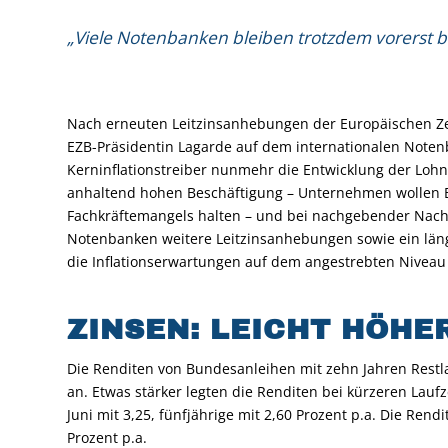
„Viele Notenbanken bleiben trotzdem vorerst bei
Nach erneuten Leitzinsanhebungen der Europäischen Zen
EZB-Präsidentin Lagarde auf dem internationalen Noten
Kerninflationstreiber nunmehr die Entwicklung der Loh
anhaltend hohen Beschäftigung – Unternehmen wollen B
Fachkräftemangels halten – und bei nachgebender Nachfr
Notenbanken weitere Leitzinsanhebungen sowie ein län
die Inflationserwartungen auf dem angestrebten Niveau 
ZINSEN: LEICHT HÖHE
Die Renditen von Bundesanleihen mit zehn Jahren Restlau
an. Etwas stärker legten die Renditen bei kürzeren Lauf
Juni mit 3,25, fünfjährige mit 2,60 Prozent p.a. Die Rendi
Prozent p.a.