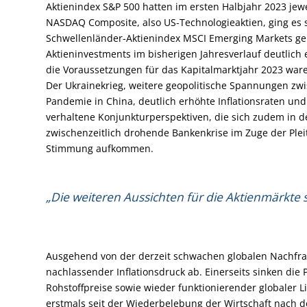
Aktienindex S&P 500 hatten im ersten Halbjahr 2023 jewe
NASDAQ Composite, also US-Technologieaktien, ging es 
Schwellenländer-Aktienindex MSCI Emerging Markets ger
Aktieninvestments im bisherigen Jahresverlauf deutlich 
die Voraussetzungen für das Kapitalmarktjahr 2023 ware
Der Ukrainekrieg, weitere geopolitische Spannungen zw
Pandemie in China, deutlich erhöhte Inflationsraten u
verhaltene Konjunkturperspektiven, die sich zudem in 
zwischenzeitlich drohende Bankenkrise im Zuge der Pleit
Stimmung aufkommen.
„Die weiteren Aussichten für die Aktienmärkte s
Ausgehend von der derzeit schwachen globalen Nachfrage
nachlassender Inflationsdruck ab. Einerseits sinken die
Rohstoffpreise sowie wieder funktionierender globaler L
erstmals seit der Wiederbelebung der Wirtschaft nach 