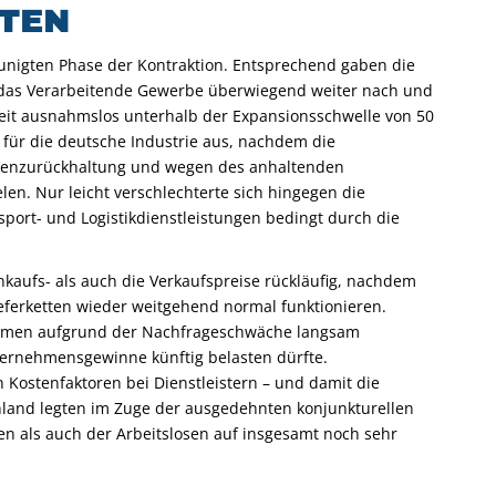
TEN
leunigten Phase der Kontraktion. Entsprechend gaben die
r das Verarbeitende Gewerbe überwiegend weiter nach und
rzeit ausnahmslos unterhalb der Expansionsschwelle von 50
 für die deutsche Industrie aus, nachdem die
enzurückhaltung und wegen des anhaltenden
en. Nur leicht verschlechterte sich hingegen die
sport- und Logistikdienstleistungen bedingt durch die
kaufs- als auch die Verkaufspreise rückläufig, nachdem
eferketten wieder weitgehend normal funktionieren.
nehmen aufgrund der Nachfrageschwäche langsam
ernehmensgewinne künftig belasten dürfte.
 Kostenfaktoren bei Dienstleistern – und damit die
chland legten im Zuge der ausgedehnten konjunkturellen
 als auch der Arbeitslosen auf insgesamt noch sehr