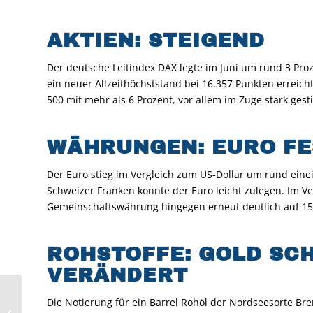
AKTIEN: STEIGEND
Der deutsche Leitindex DAX legte im Juni um rund 3 Pro
ein neuer Allzeithöchststand bei 16.357 Punkten erreich
500 mit mehr als 6 Prozent, vor allem im Zuge stark ges
WÄ
HRUNGEN: EURO F
Der Euro stieg im Vergleich zum US-Dollar um rund ei
Schweizer Franken konnte der Euro leicht zulegen. Im Ve
Gemeinschaftswährung hingegen erneut deutlich auf 157
ROHSTOFFE: GOLD SC
VERÄNDERT
MARKT KOMPAKT
Die Notierung für ein Barrel Rohöl der Nordseesorte Bren
PODCAST #53: Warum