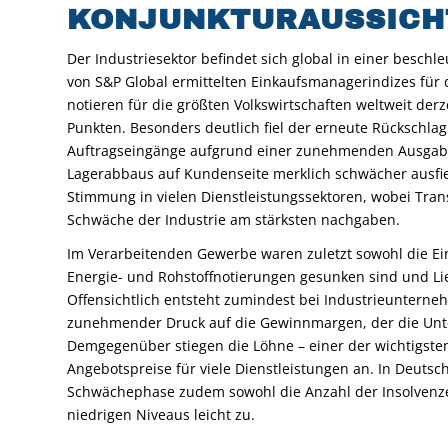
KONJUNKTURAUSSICH
Der Industriesektor befindet sich global in einer besch
von S&P Global ermittelten Einkaufsmanagerindizes fü
notieren für die größten Volkswirtschaften weltweit de
Punkten. Besonders deutlich fiel der erneute Rückschlag
Auftragseingänge aufgrund einer zunehmenden Ausgab
Lagerabbaus auf Kundenseite merklich schwächer ausfiel
Stimmung in vielen Dienstleistungssektoren, wobei Tran
Schwäche der Industrie am stärksten nachgaben.
Im Verarbeitenden Gewerbe waren zuletzt sowohl die Ein
Energie- und Rohstoffnotierungen gesunken sind und Li
Offensichtlich entsteht zumindest bei Industrieunter
zunehmender Druck auf die Gewinnmargen, der die Unt
Demgegenüber stiegen die Löhne – einer der wichtigsten
Angebotspreise für viele Dienstleistungen an. In Deuts
Schwächephase zudem sowohl die Anzahl der Insolvenzen
niedrigen Niveaus leicht zu.