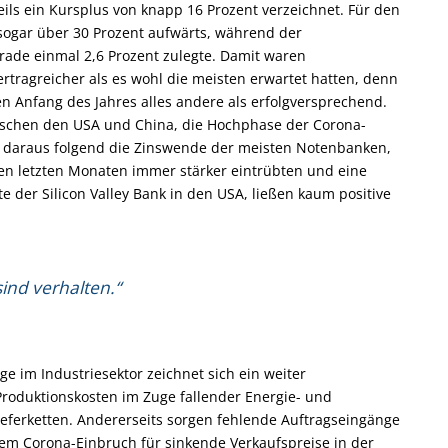
ils ein Kursplus von knapp 16 Prozent verzeichnet. Für den
sogar über 30 Prozent aufwärts, während der
ade einmal 2,6 Prozent zulegte. Damit waren
ertragreicher als es wohl die meisten erwartet hatten, denn
n Anfang des Jahres alles andere als erfolgversprechend.
ischen den USA und China, die Hochphase der Corona-
nd daraus folgend die Zinswende der meisten Notenbanken,
den letzten Monaten immer stärker eintrübten und eine
e der Silicon Valley Bank in den USA, ließen kaum positive
ind verhalten.“
 im Industriesektor zeichnet sich ein weiter
 Produktionskosten im Zuge fallender Energie- und
ieferketten. Andererseits sorgen fehlende Auftragseingänge
dem Corona-Einbruch für sinkende Verkaufspreise in der