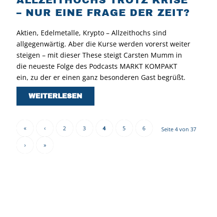
ALLZEITHOCHS TROTZ KRISE
– NUR EINE FRAGE DER ZEIT?
Aktien, Edelmetalle, Krypto – Allzeithochs sind
allgegenwärtig. Aber die Kurse werden vorerst weiter
steigen – mit dieser These steigt Carsten Mumm in
die neueste Folge des Podcasts MARKT KOMPAKT
ein, zu der er einen ganz besonderen Gast begrüßt.
WEITERLESEN
«
‹
2
3
4
5
6
Seite 4 von 37
›
»