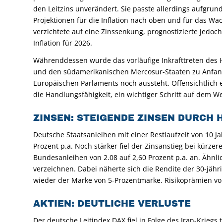
den Leitzins unverändert. Sie passte allerdings aufgrun
Projektionen für die Inflation nach oben und für das 
verzichtete auf eine Zinssenkung, prognostizierte jed
Inflation für 2026.
Währenddessen wurde das vorläufige Inkrafttreten des
und den südamerikanischen Mercosur-Staaten zu Anfan
Europäischen Parlaments noch aussteht. Offensichtlich
die Handlungsfähigkeit, ein wichtiger Schritt auf dem W
ZINSEN: STEIGENDE ZINSEN DURCH
Deutsche Staatsanleihen mit einer Restlaufzeit von 10 J
Prozent p.a. Noch stärker fiel der Zinsanstieg bei kürzer
Bundesanleihen von 2.08 auf 2,60 Prozent p.a. an. Ähnl
verzeichnen. Dabei näherte sich die Rendite der 30-jäh
wieder der Marke von 5-Prozentmarke. Risikoprämien vo
AKTIEN: DEUTLICHE VERLUSTE
Der deutsche Leitindex DAX fiel in Folge des Iran-Krieg