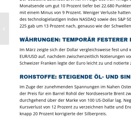
Monatsende um gut 10 Prozent tiefer bei 22.680 Punkten
mit einem Minus von 9 Prozent. Weniger Verluste hatten 
des technologielastigen Index NASDAQ sowie des S&P 50
Mumm kompakt:
225 gab um 13 Prozent nach, genauso wie der Schwelle
Irankrieg – Pulverfass
explodiert
WÄHRUNGEN: TEMPORÄR FESTERER 
Im März zeigte sich der Dollar vergleichsweise fest und 
EUR/USD auf, nachdem zwischenzeitlich Notierungen vo
Schweizer Franken legte der Euro leicht zu und notiert
ROHSTOFFE: STEIGENDE ÖL- UND S
Im Zuge der zunehmenden Spannungen im Nahen Osten zo
der Preis für ein Barrel Rohöl der Nordseesorte Brent z
durchgehend über der Marke von 100 US-Dollar lag. Nega
Kursverlust von 12 Prozent zu verzeichnen hatte und End
knapp 20 Prozent korrigierte der Silberpreis.