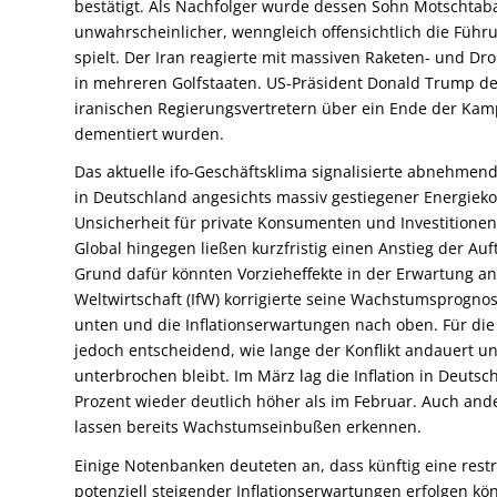
bestätigt. Als Nachfolger wurde dessen Sohn Motschta
unwahrscheinlicher, wenngleich offensichtlich die Führ
spielt. Der Iran reagierte mit massiven Raketen- und Dro
in mehreren Golfstaaten. US-Präsident Donald Trump deu
iranischen Regierungsvertretern über ein Ende der Kamp
dementiert wurden.
Das aktuelle ifo-Geschäftsklima signalisierte abnehme
in Deutschland angesichts massiv gestiegener Energieko
Unsicherheit für private Konsumenten und Investitionen
Global hingegen ließen kurzfristig einen Anstieg der A
Grund dafür könnten Vorzieheffekte in der Erwartung anh
Weltwirtschaft (IfW) korrigierte seine Wachstumsprognos
unten und die Inflationserwartungen nach oben. Für die 
jedoch entscheidend, wie lange der Konflikt andauert u
unterbrochen bleibt. Im März lag die Inflation in Deutsc
Prozent wieder deutlich höher als im Februar. Auch an
lassen bereits Wachstumseinbußen erkennen.
Einige Notenbanken deuteten an, dass künftig eine rest
potenziell steigender Inflationserwartungen erfolgen kö