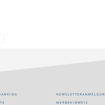
BANKING
NEWSLETTERANMELDU
ITE
WERBEHINWEIS