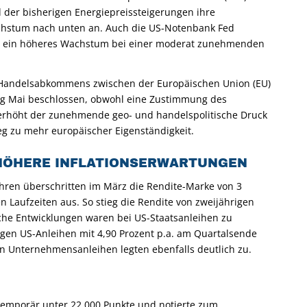
d der bisherigen Energiepreissteigerungen ihre
Wachstum nach unten an. Auch die US-Notenbank Fed
och ein höheres Wachstum bei einer moderat zunehmenden
 Handelsabkommens zwischen der Europäischen Union (EU)
g Mai beschlossen, obwohl eine Zustimmung des
 erhöht der zunehmende geo- und handelspolitische Druck
eg zu mehr europäischer Eigenständigkeit.
 HÖHERE INFLATIONSERWARTUNGEN
ahren überschritten im März die Rendite-Marke von 3
en Laufzeiten aus. So stieg die Rendite von zweijährigen
iche Entwicklungen waren bei US-Staatsanleihen zu
rigen US-Anleihen mit 4,90 Prozent p.a. am Quartalsende
n Unternehmensanleihen legten ebenfalls deutlich zu.
s temporär unter 22.000 Punkte und notierte zum