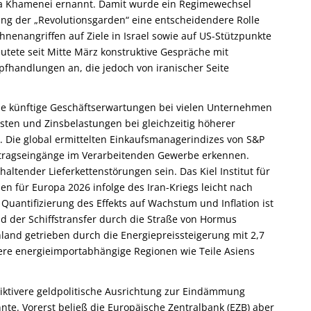
ba Khamenei ernannt. Damit wurde ein Regimewechsel
ung der „Revolutionsgarden“ eine entscheidendere Rolle
hnenangriffen auf Ziele in Israel sowie auf US-Stützpunkte
tete seit Mitte März konstruktive Gespräche mit
fhandlungen an, die jedoch von iranischer Seite
nde künftige Geschäftserwartungen bei vielen Unternehmen
sten und Zinsbelastungen bei gleichzeitig höherer
. Die global ermittelten Einkaufsmanagerindizes von S&P
uftragseingänge im Verarbeitenden Gewerbe erkennen.
altender Lieferkettenstörungen sein. Das Kiel Institut für
en für Europa 2026 infolge des Iran-Kriegs leicht nach
Quantifizierung des Effekts auf Wachstum und Inflation ist
nd der Schiffstransfer durch die Straße von Hormus
hland getrieben durch die Energiepreissteigerung mit 2,7
dere energieimportabhängige Regionen wie Teile Asiens
riktivere geldpolitische Ausrichtung zur Eindämmung
nnte. Vorerst beließ die Europäische Zentralbank (EZB) aber