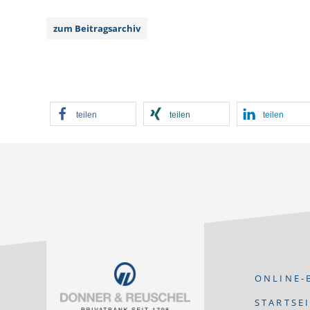
zum Beitragsarchiv
teilen
teilen
teilen
ONLINE-
STARTSE