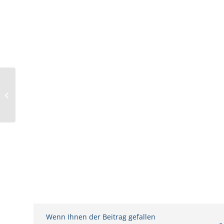
Mumm Briefing zum
Wochenausklang Ende
Januar 2024
Wenn Ihnen der Beitrag gefallen