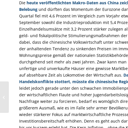
Die
heute veröffentlichten Makro-Daten aus China zeic
Belebung
und dürften das Momentum der Eurozone dami
Quartal fiel mit 4,6 Prozent im Vergleich zum Vorjahr et
September sowohl die Industrieproduktion mit 5,4 Prozen
Einzelhandelsumsätze mit 3,2 Prozent stärker zulegen a
geld- und fiskalpolitische Stimulierungsmaßnahmen der
dabei, dass die chinesische Volkswirtschaft unter schwe
der anhaltenden Tendenz zu sinkenden Preisen im Immob
Wohnungspreise gemäß der nationalen Statistikbehörde 
durchgehend seit mehr als zwei Jahren. Zwar kann man 
unfertige und unverkaufte Häuser eine gewisse Marktber
auf absehbare Zeit als Lokomotive der Wirtschaft aus.
Da
Handelskonflikte stottert, müsste die chinesische Re
leidet jedoch gerade unter den schwachen Immobilienpr
Warum steigende
der wirtschaftlichen Flaute und hoher Jugendarbeitslos
Staatsschulden den
Nachfrage weiter zu forcieren, bedarf es womöglich di
Goldpreis stützen?
größerem Ausmaß, wie es im Falle sehr armer Bevölker
wieder stärkerer Fokus auf marktwirtschaftliche Prozess
Investitionsbereitschaft erhöhen. Denn es geht auch dar
bis vor kurzem erlebt hat. Die Kern-Inflation – ohne di