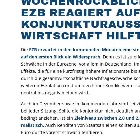
WOCHENRÜCKBLICK
EZB REAGIERT AU
KONJUNKTURAUSS
WIRTSCHAFT HILF
Die
EZB erwartet in den kommenden Monaten eine steige
auf den ersten Blick ein Widerspruch
. Denn es ist zu of
Schwäche in der Eurozone, vor allem in Deutschland, imm
Effekte, die für eine kurzfristig höhere Inflationsrate 
durch die gesamtwirtschaftliche Nachfrageschwäche kom
weiteren Eskalation rund um den Israel-Konflikt weiter s
neutral bis negativ bleiben wird.
Auch im Dezember sowie im kommenden Jahr sind Leitz
bei jeder Sitzung. Sollte die Konjunktur nicht deutlich 
bedingt anziehen, ist ein
Zielniveau zwischen 2,0 und 2
realistisch.
Auch Renditen von Staatsanleihen sollten a
Euro dürfte vorerst schwach tendieren.