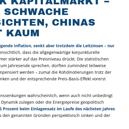
 KAPITALMARKT –
F SCHWACHE
ICHTEN, CHINAS
T KAUM
nde Inflation, senkt aber trotzdem die Leitzinsen – nur
fensichtlich, dass die allgegenwärtige konjunkturelle
er stärker auf das Preisniveau drückt. Die statistischen
bis zum Jahresende sprechen, dürften zumindest teilweise
pensiert werden – zumal die Rohölnotierungen trotz der
inken und der entsprechende Preis-Basis-Effekt vorerst
inssenkungen wahrscheinlich, wenn auch nicht unbedingt
an Dynamik zulegen oder die Energiepreise geopolitisch
,5 Prozent beim Einlagensatz im Laufe des nächsten Jahres
us den genannten Gründen perspektivisch sinken und der