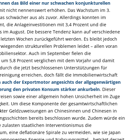
hnen das Bild einer nur schwachen konjunkturellen
t nicht nennenswert erhöhen. Das Wachstum im 3.
was schwächer aus als zuvor. Allerdings konnten im
t, die Anlageinvestitionen mit 3,4 Prozent und die
ls im August. Die bessere Tendenz kann auf verschiedene
 letzten Wochen zurückgeführt werden. Es bleibt jedoch
rwiegenden strukturellen Problemen leidet – allen voran
iliensektor. Auch im September fielen die
um 5,8 Prozent verglichen mit dem Vorjahr und damit
durch die jetzt beschlossenen Unterstützungen für
einigung erreichen, doch fällt die Immobilienwirtschaft
 auch der Exportmotor angesichts der allgegenwärtigen
gierung den privaten Konsum stärker ankurbeln
. Dieser
eisen sowie einer allgemein hohen Unsicherheit im Zuge
igkeit. Um diese Komponente der gesamtwirtschaftlichen
rekter Geldzuweisungen an Chinesinnen und Chinesen in
ungsschichten bereits beschlossen wurde. Zudem würde ein
e zulasten staatlichen Interventionismus die
um, eine deflationäre Spirale zu vermeiden, wie sie Japan
e Komponenten Energie und Nahrungsmittel – beträgt derzeit