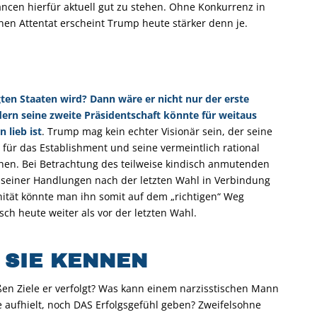
ncen hierfür aktuell gut zu stehen. Ohne Konkurrenz in
en Attentat erscheint Trump heute stärker denn je.
gten Staaten wird? Dann wäre er nicht nur der erste
ern seine zweite Präsidentschaft könnte für weitaus
 lieb ist
. Trump mag kein echter Visionär sein, der seine
h für das Establishment und seine vermeintlich rational
ehen. Bei Betrachtung des teilweise kindisch anmutenden
 seiner Handlungen nach der letzten Wahl in Verbindung
ität könnte man ihn somit auf dem „richtigen“ Weg
ch heute weiter als vor der letzten Wahl.
 SIE KENNEN
oßen Ziele er verfolgt? Was kann einem narzisstischen Mann
e aufhielt, noch DAS Erfolgsgefühl geben? Zweifelsohne