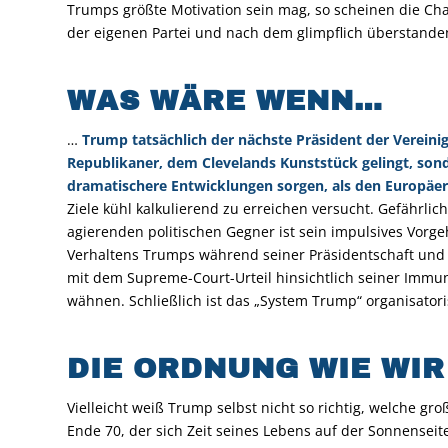
Trumps größte Motivation sein mag, so scheinen die Cha
der eigenen Partei und nach dem glimpflich überstanden
WAS WÄRE WENN…
…
Trump tatsächlich der nächste Präsident der Vereini
Republikaner, dem Clevelands Kunststück gelingt, sond
dramatischere Entwicklungen sorgen, als den Europäern
Ziele kühl kalkulierend zu erreichen versucht. Gefährlic
agierenden politischen Gegner ist sein impulsives Vorg
Verhaltens Trumps während seiner Präsidentschaft und
mit dem Supreme-Court-Urteil hinsichtlich seiner Immun
wähnen. Schließlich ist das „System Trump“ organisatoris
DIE ORDNUNG WIE WIR
Vielleicht weiß Trump selbst nicht so richtig, welche gr
Ende 70, der sich Zeit seines Lebens auf der Sonnenseit