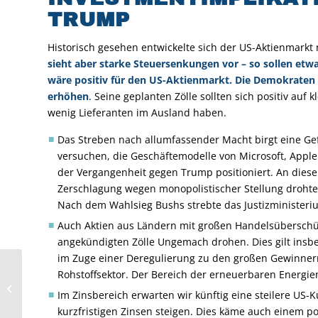
TRUMP
Historisch gesehen entwickelte sich der US-Aktienmark
sieht aber starke Steuersenkungen vor – so sollen etw
wäre positiv für den US-Aktienmarkt. Die Demokraten 
erhöhen
. Seine geplanten Zölle sollten sich positiv au
wenig Lieferanten im Ausland haben.
Das Streben nach allumfassender Macht birgt eine Ge
versuchen, die Geschäftemodelle von Microsoft, Appl
der Vergangenheit gegen Trump positioniert. An dieser
Zerschlagung wegen monopolistischer Stellung drohte. 
Nach dem Wahlsieg Bushs strebte das Justizministeri
Auch Aktien aus Ländern mit großen Handelsüberschü
angekündigten Zölle Ungemach drohen. Dies gilt insb
im Zuge einer Deregulierung zu den großen Gewinnern
Chinas
Rohstoffsektor. Der Bereich der erneuerbaren Energie
Wachstumsperspektiven
Im Zinsbereich erwarten wir künftig eine steilere US-Ku
bleiben verhalten
kurzfristigen Zinsen steigen. Dies käme auch einem pos